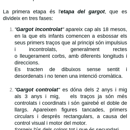
La primera etapa és l'
etapa del gargot
, que es
divideix en tres fases:
"
Gargot incontrolat
"
apareix cap als 18 mesos,
en la que els infants comencen a esbossar els
seus primers traços que al principi són impulsius
i incontrolats, generalment rectes
o lleugerament corbs, amb diferents longituds i
direccions.
Es tracten de dibuixos sense sentit i
desordenats i no tenen una intenció cromàtica.
"
Gargot controlat
"
es dóna dels 2 anys i mig
als 3 anys i mig, els traços ja són més
controlats i coordinats i són gairebé el doble de
llargs. Apareixen figures tancades, primers
circulars i després rectangulars, a causa del
control visual i motor del motor.
Sorgeix l'ús dels colors tot i que és secundari.